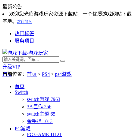
最新公告
欢迎您光临游戏玩家资源下载站，一个优质游戏网站下载
基地。
欢迎加入
热门标签
服务项目
升级VIP
首页
当前位置：
首页
>
PS4
>
ps4游戏
首页
Switch
switch游戏
7963
3A巨作
256
switch主题
65
金手指
1013
PC游戏
PC GAME
11121