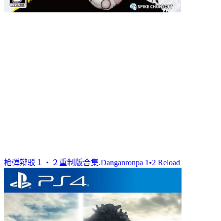
枪弹辩驳１・２重制版合集.Danganronpa 1•2 Reload