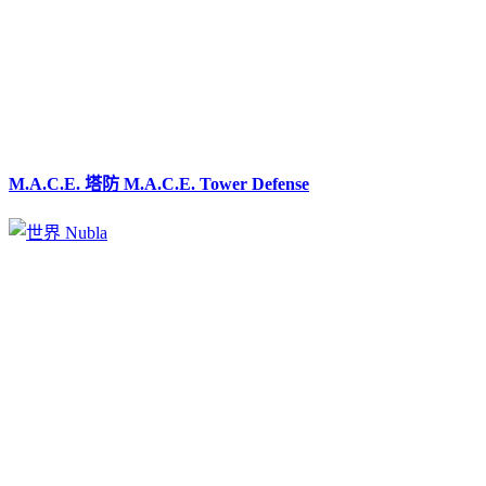
M.A.C.E. 塔防 M.A.C.E. Tower Defense