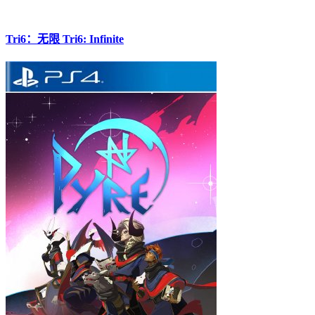
Tri6：无限 Tri6: Infinite