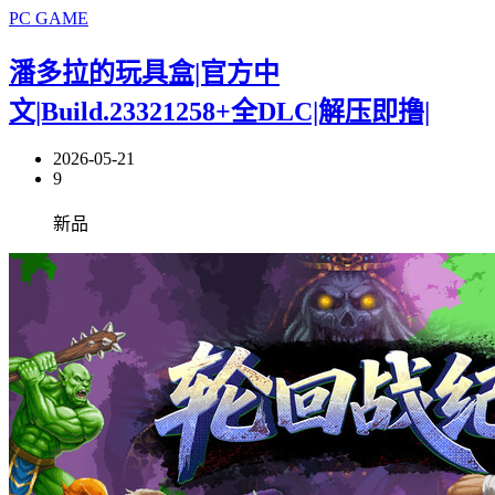
PC GAME
潘多拉的玩具盒|官方中
文|Build.23321258+全DLC|解压即撸|
2026-05-21
9
新品