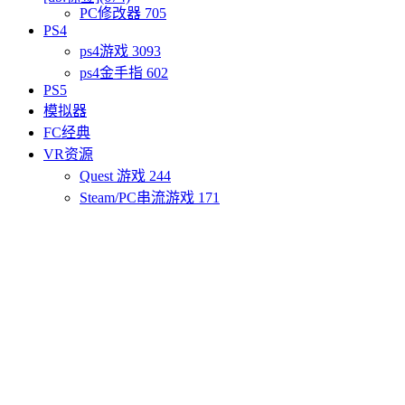
PC修改器
705
PS4
ps4游戏
3093
ps4金手指
602
PS5
模拟器
FC经典
VR资源
Quest 游戏
244
Steam/PC串流游戏
171