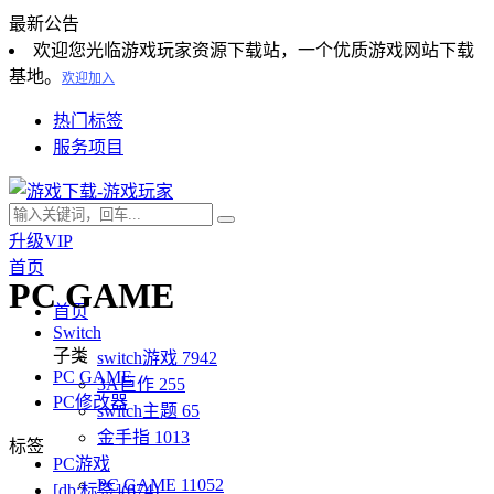
最新公告
欢迎您光临游戏玩家资源下载站，一个优质游戏网站下载
基地。
欢迎加入
热门标签
服务项目
升级VIP
首页
PC GAME
首页
Switch
子类
switch游戏
7942
PC GAME
3A巨作
255
PC修改器
switch主题
65
金手指
1013
标签
PC游戏
PC GAME
11052
[db:标签](674)