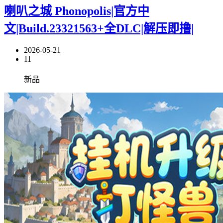
喇叭之城 Phonopolis|官方中
文|Build.23321563+全DLC|解压即撸|
2026-05-21
11
新品