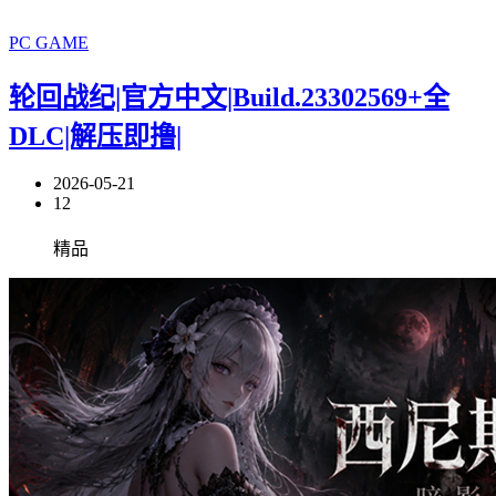
PC GAME
轮回战纪|官方中文|Build.23302569+全
DLC|解压即撸|
2026-05-21
12
精品