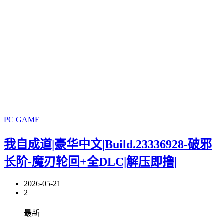
PC GAME
我自成道|豪华中文|Build.23336928-破邪
长阶-魔刃轮回+全DLC|解压即撸|
2026-05-21
2
最新