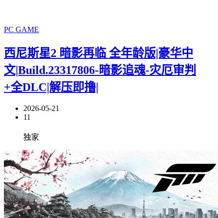
PC GAME
西尼斯星2 暗影再临 全年龄版|豪华中
文|Build.23317806-暗影追魂-灾厄审判
+全DLC|解压即撸|
2026-05-21
11
独家