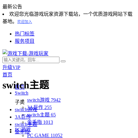
最新公告
欢迎您光临游戏玩家资源下载站，一个优质游戏网站下载
基地。
欢迎加入
热门标签
服务项目
升级VIP
首页
switch主题
首页
Switch
switch游戏
7942
子类
3A巨作
255
switch游戏
switch主题
65
3A巨作
金手指
1013
switch主题
PC游戏
金手指
PC GAME
11052