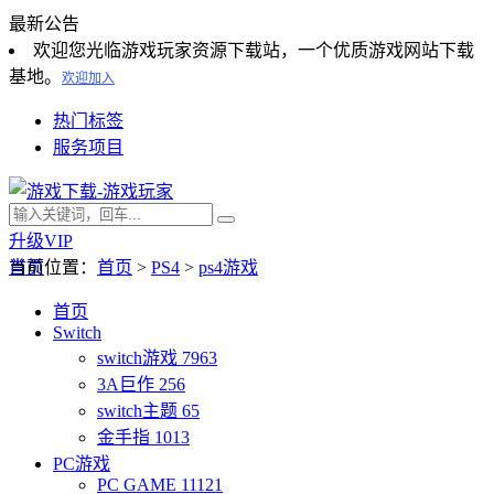
最新公告
欢迎您光临游戏玩家资源下载站，一个优质游戏网站下载
基地。
欢迎加入
热门标签
服务项目
升级VIP
首页
当前位置：
首页
>
PS4
>
ps4游戏
首页
Switch
switch游戏
7963
3A巨作
256
switch主题
65
金手指
1013
PC游戏
PC GAME
11121