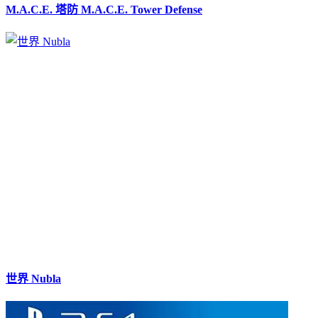
M.A.C.E. 塔防 M.A.C.E. Tower Defense
世界 Nubla