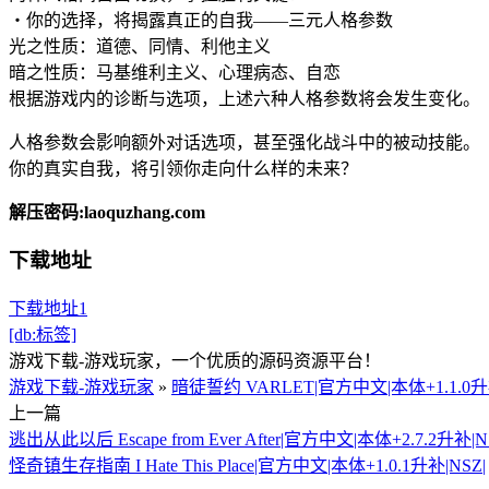
‧你的选择，将揭露真正的自我——三元人格参数
光之性质：道德、同情、利他主义
暗之性质：马基维利主义、心理病态、自恋
根据游戏内的诊断与选项，上述六种人格参数将会发生变化。
人格参数会影响额外对话选项，甚至强化战斗中的被动技能。
你的真实自我，将引领你走向什么样的未来？
解压密码:laoquzhang.com
下载地址
下载地址1
[db:标签]
游戏下载-游戏玩家，一个优质的源码资源平台！
游戏下载-游戏玩家
»
暗徒誓约 VARLET|官方中文|本体+1.1.0升补
上一篇
逃出从此以后 Escape from Ever After|官方中文|本体+2.7.2升补|N
怪奇镇生存指南 I Hate This Place|官方中文|本体+1.0.1升补|NSZ|