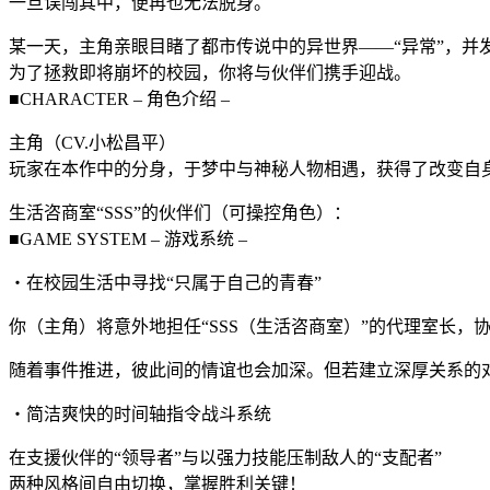
一旦误闯其中，便再也无法脱身。
某一天，主角亲眼目睹了都市传说中的异世界——“异常”，并
为了拯救即将崩坏的校园，你将与伙伴们携手迎战。
■CHARACTER – 角色介绍 –
主角（CV.小松昌平）
玩家在本作中的分身，于梦中与神秘人物相遇，获得了改变自
生活咨商室“SSS”的伙伴们（可操控角色）：
■GAME SYSTEM – 游戏系统 –
‧在校园生活中寻找“只属于自己的青春”
你（主角）将意外地担任“SSS（生活咨商室）”的代理室长
随着事件推进，彼此间的情谊也会加深。但若建立深厚关系的
‧简洁爽快的时间轴指令战斗系统
在支援伙伴的“领导者”与以强力技能压制敌人的“支配者”
两种风格间自由切换，掌握胜利关键！