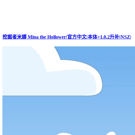
挖掘者米娜 Mina the Hollower|官方中文|本体+1.0.2升补|NSZ|