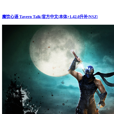
魔饮心语 Tavern Talk|官方中文|本体+1.42.0升补|NSZ|