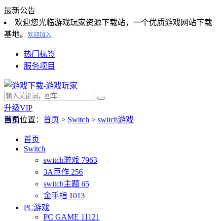
最新公告
欢迎您光临游戏玩家资源下载站，一个优质游戏网站下载
基地。
欢迎加入
热门标签
服务项目
升级VIP
首页
当前位置：
首页
>
Switch
>
switch游戏
首页
Switch
switch游戏
7963
3A巨作
256
switch主题
65
金手指
1013
PC游戏
PC GAME
11121