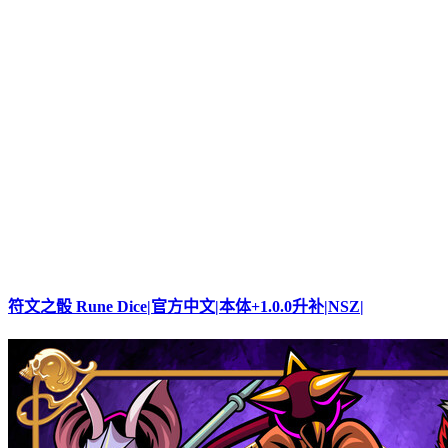
符文之骰 Rune Dice|官方中文|本体+1.0.0升补|NSZ|