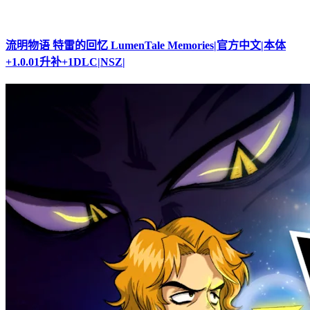
流明物语 特雷的回忆 LumenTale Memories|官方中文|本体
+1.0.01升补+1DLC|NSZ|